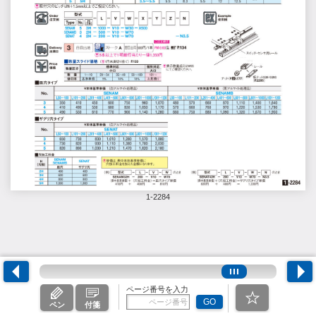
1-2284
ページ番号を入力
GO
ペン
付箋