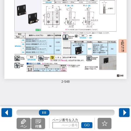
2-548
ページ番号を入力
GO
ペン
付箋